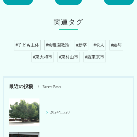
関連タグ
#子ども主体
#幼稚園教諭
#新卒
#求人
#給与
#東大和市
#東村山市
#西東京市
最近の投稿
Recent Posts
2024/11/20