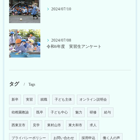
2024/07/10
2024/07/08
令和6年度 実習生アンケート
タグ
Tags
新卒
実習
就職
子ども主体
オンライン説明会
幼稚園教諭
既卒
子ども中心
魅力
研修
給与
西東京市
見学
東村山市
東大和市
求人
プライバシーポリシー
お問い合わせ
採用申込
働く人の声