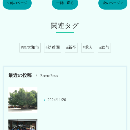
< 前のページ
一覧に戻る
次のページ >
関連タグ
#東大和市
#幼稚園
#新卒
#求人
#給与
最近の投稿
Recent Posts
2024/11/20