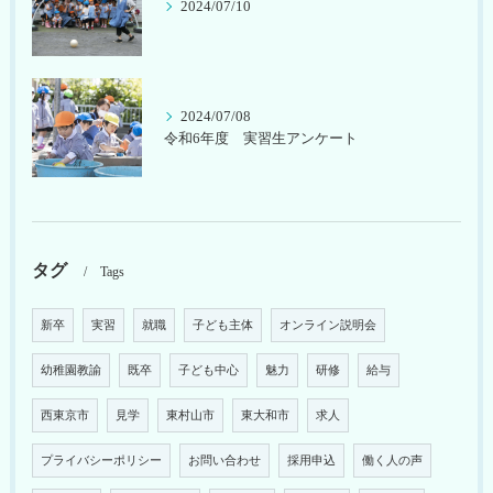
2024/07/10
2024/07/08
令和6年度 実習生アンケート
タグ
Tags
新卒
実習
就職
子ども主体
オンライン説明会
幼稚園教諭
既卒
子ども中心
魅力
研修
給与
西東京市
見学
東村山市
東大和市
求人
プライバシーポリシー
お問い合わせ
採用申込
働く人の声